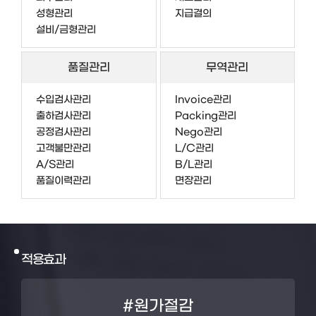
성형관리
지급결의
설비/금형관리
품질관리
무역관리
수입검사관리
Invoice관리
출하검사관리
Packing관리
공정검사관리
Nego관리
고객불만관리
L/C관리
A/S관리
B/L관리
품질이력관리
면장관리
적용효과
#원가절감