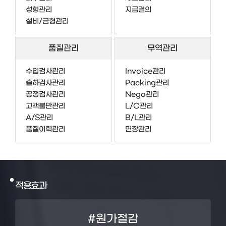
성형관리
지급결의
설비/금형관리
품질관리
무역관리
수입검사관리
Invoice관리
출하검사관리
Packing관리
공정검사관리
Nego관리
고객불만관리
L/C관리
A/S관리
B/L관리
품질이력관리
면장관리
적용효과
#원가절감