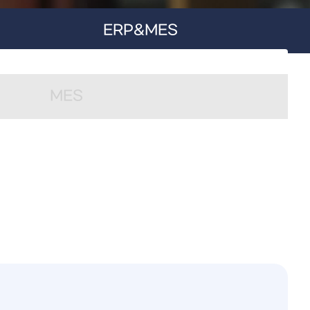
ERP&MES
MES