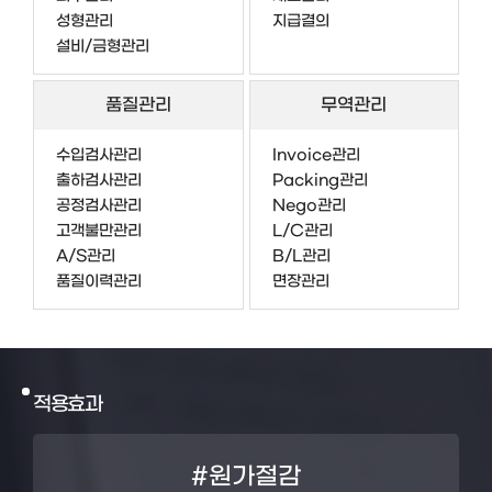
성형관리
지급결의
설비/금형관리
품질관리
무역관리
수입검사관리
Invoice관리
출하검사관리
Packing관리
공정검사관리
Nego관리
고객불만관리
L/C관리
A/S관리
B/L관리
품질이력관리
면장관리
적용효과
#원가절감