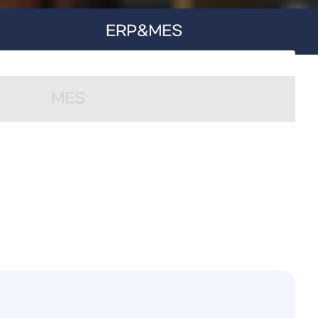
ERP&MES
MES