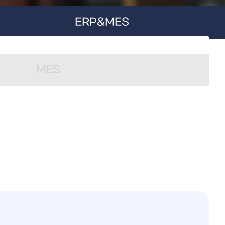
ERP&MES
MES