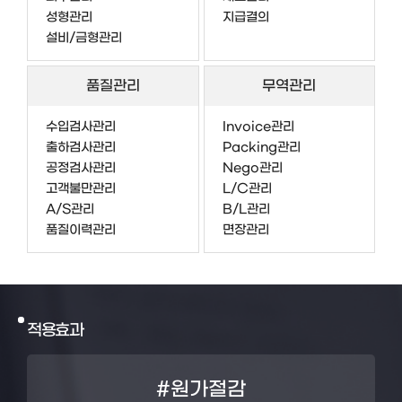
성형관리
지급결의
설비/금형관리
품질관리
무역관리
수입검사관리
Invoice관리
출하검사관리
Packing관리
공정검사관리
Nego관리
고객불만관리
L/C관리
A/S관리
B/L관리
품질이력관리
면장관리
적용효과
#원가절감