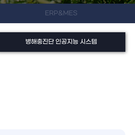
ERP&MES
병해충진단 인공지능 시스템