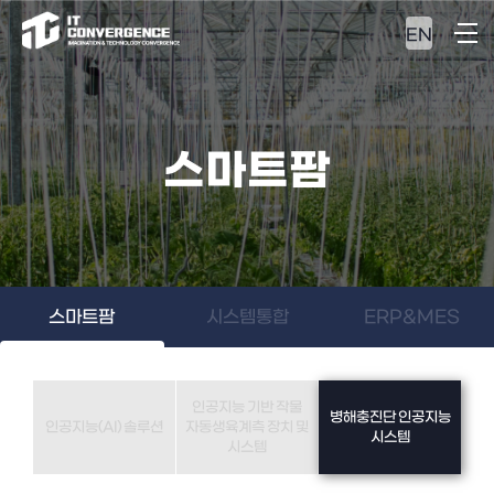
EN
스마트팜
스마트팜
시스템통합
ERP&MES
인공지능 기반 작물
병해충진단 인공지능
인공지능(AI) 솔루션
자동생육계측 장치 및
시스템
시스템