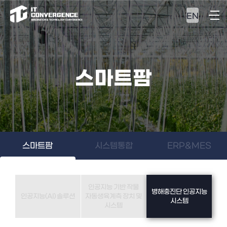
EN
스마트팜
스마트팜
시스템통합
ERP&MES
인공지능 기반 작물
병해충진단 인공지능
인공지능(AI) 솔루션
자동생육계측 장치 및
시스템
시스템