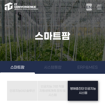
EN
스마트팜
스마트팜
시스템통합
ERP&MES
인공지능 기반 작물
병해충진단 인공지능
인공지능(AI) 솔루션
자동생육계측 장치 및
시스템
시스템