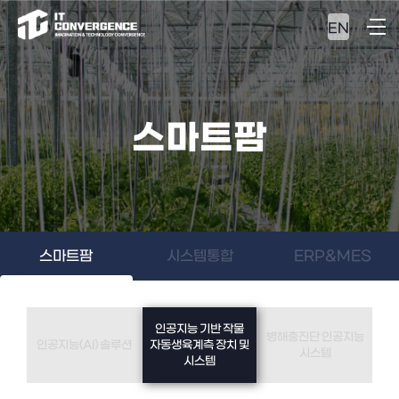
EN
스마트팜
스마트팜
시스템통합
ERP&MES
인공지능 기반 작물
병해충진단 인공지능
인공지능(AI) 솔루션
자동생육계측 장치 및
시스템
시스템