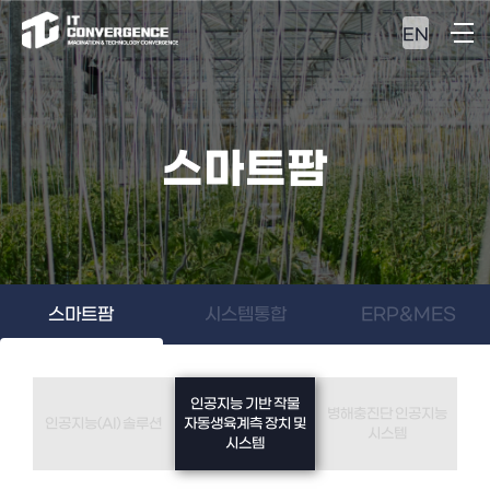
EN
스마트팜
스마트팜
시스템통합
ERP&MES
인공지능 기반 작물
병해충진단 인공지능
인공지능(AI) 솔루션
자동생육계측 장치 및
시스템
시스템