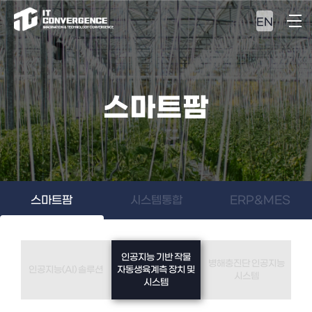
EN
스마트팜
스마트팜
시스템통합
ERP&MES
인공지능 기반 작물
병해충진단 인공지능
인공지능(AI) 솔루션
자동생육계측 장치 및
시스템
시스템