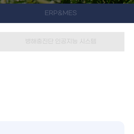
ERP&MES
병해충진단 인공지능 시스템