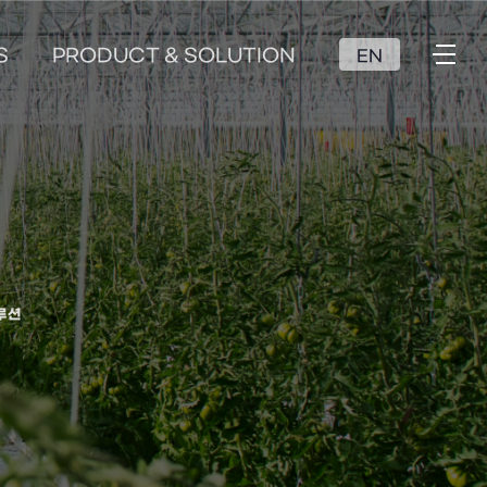
S
PRODUCT & SOLUTION
EN
루션