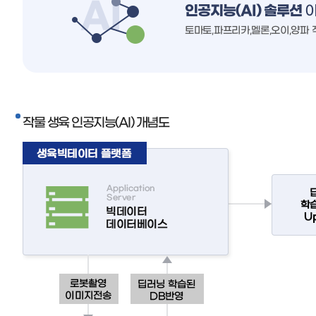
인공지능(AI) 솔루션
이
토마토,파프리카,멜론,오이,양파 작
작물 생육 인공지능(AI) 개념도