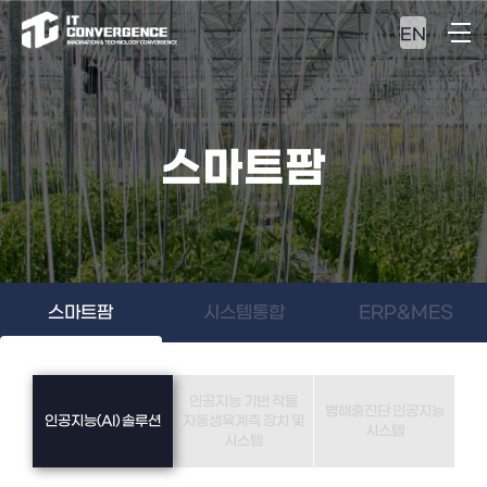
EN
스마트팜
스마트팜
시스템통합
ERP&MES
인공지능 기반 작물
병해충진단 인공지능
인공지능(AI) 솔루션
자동생육계측 장치 및
시스템
시스템