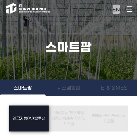
EN
스마트팜
스마트팜
시스템통합
ERP&MES
인공지능 기반 작물
병해충진단 인공지능
인공지능(AI) 솔루션
자동생육계측 장치 및
시스템
시스템