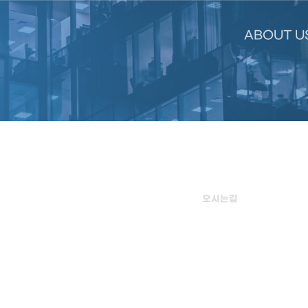
ABOUT U
ABOUT US
HOME
ABOUT US
오시는길