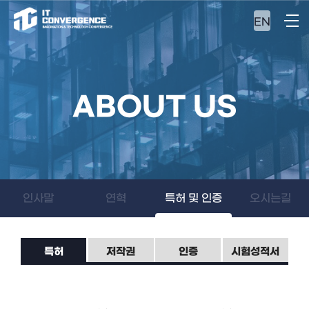
EN
ABOUT US
인사말
연혁
특허 및 인증
오시는길
특허
저작권
인증
시험성적서