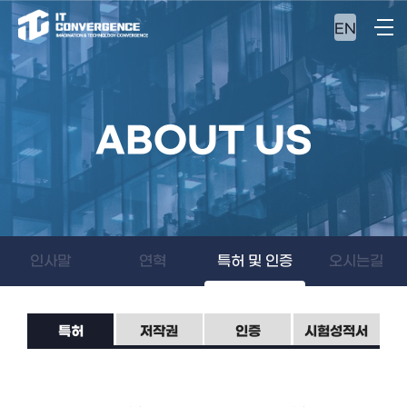
EN
ABOUT US
인사말
연혁
특허 및 인증
오시는길
특허
저작권
인증
시험성적서