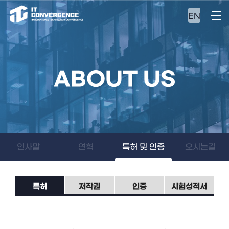
EN
ABOUT US
인사말
연혁
특허 및 인증
오시는길
특허
저작권
인증
시험성적서