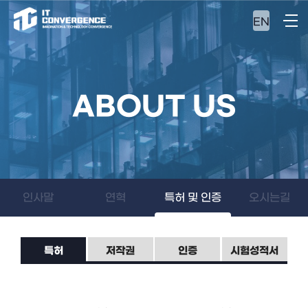
EN
ABOUT US
인사말
연혁
특허 및 인증
오시는길
특허
저작권
인증
시험성적서