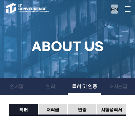
EN
ABOUT US
인사말
연혁
특허 및 인증
오시는길
특허
저작권
인증
시험성적서