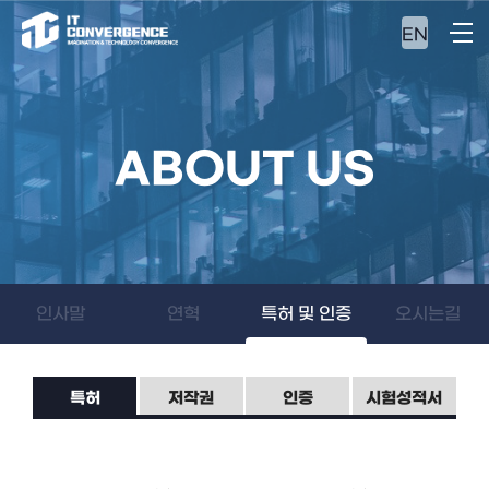
EN
ABOUT US
인사말
연혁
특허 및 인증
오시는길
특허
저작권
인증
시험성적서