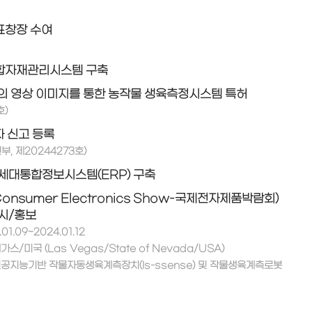
표창장 수여
합자재관리시스템 구축
의 영상 이미지를 통한 농작물 생육측정시스템 특허
호)
 신고 등록
, 제20244273호)
세대통합정보시스템(ERP) 구축
Consumer Electronics Show-국제전자제품박람회)
시/홍보
01.09~2024.01.12
가스/미국 (Las Vegas/State of Nevada/USA)
 인공지능기반 작물자동생육계측장치(Is-ssense) 및 작물생육계측로봇