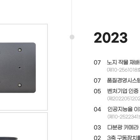
2023
07
노지 작물 재배
(제10-2561018호
07
품질경영시스템(I
05
벤처기업 인증
(제20220512
04
인공지능을 이용
(제10-2522341
03
다분광 카메라 
02
3축 구동장치를