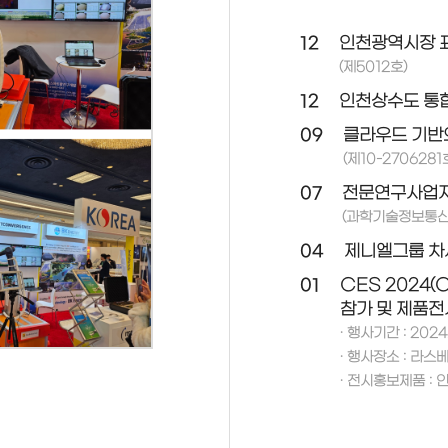
12
인천광역시장 
(제5012호)
12
인천상수도 통
09
클라우드 기반
(제10-2706281
07
전문연구사업자
(과학기술정보통신부
04
제니엘그룹 차
01
CES 2024(
참가 및 제품전
· 행사기간 : 2024.
· 행사장소 : 라스베
· 전시홍보제품 :