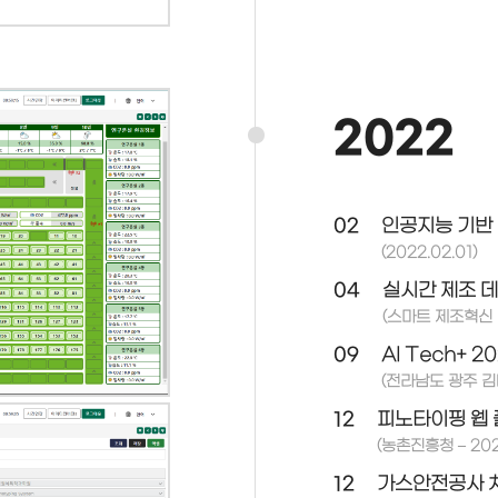
2022
02
인공지능 기반 
(2022.02.01)
04
실시간 제조 데
(스마트 제조혁신 기
09
AI Tech+ 
(전라남도 광주 김
12
피노타이핑 웹 
(농촌진흥청 – 2022
12
가스안전공사 차