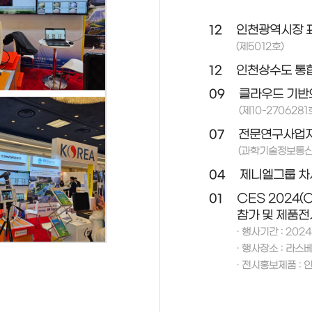
12
인천광역시장 
(제5012호)
12
인천상수도 통
09
클라우드 기반
(제10-2706281
07
전문연구사업자
(과학기술정보통신부
04
제니엘그룹 차
01
CES 2024(
참가 및 제품전
· 행사기간 : 2024.
· 행사장소 : 라스베
· 전시홍보제품 :