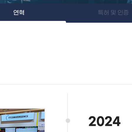
연혁
특허 및 인증
2024