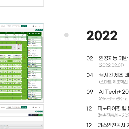
2022
02
인공지능 기반 
(2022.02.01)
04
실시간 제조 데
(스마트 제조혁신 기
09
AI Tech+ 
(전라남도 광주 김
12
피노타이핑 웹 
(농촌진흥청 – 2022
12
가스안전공사 차