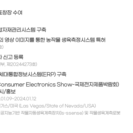
표창장 수여
합자재관리시스템 구축
의 영상 이미지를 통한 농작물 생육측정시스템 특허
호)
 신고 등록
, 제20244273호)
세대통합정보시스템(ERP) 구축
Consumer Electronics Show-국제전자제품박람회)
시/홍보
01.09~2024.01.12
가스/미국 (Las Vegas/State of Nevada/USA)
 인공지능기반 작물자동생육계측장치(Is-ssense) 및 작물생육계측로봇