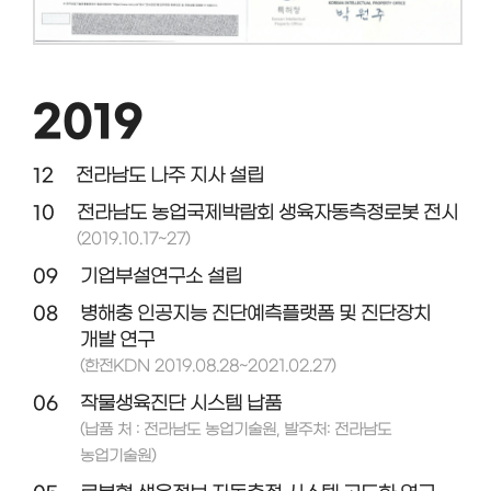
2019
12
전라남도 나주 지사 설립
10
전라남도 농업국제박람회 생육자동측정로봇 전시
(2019.10.17~27)
09
기업부설연구소 설립
08
병해충 인공지능 진단예측플랫폼 및 진단장치
개발 연구
(한전KDN 2019.08.28~2021.02.27)
06
작물생육진단 시스템 납품
(납품 처 : 전라남도 농업기술원, 발주처: 전라남도
농업기술원)