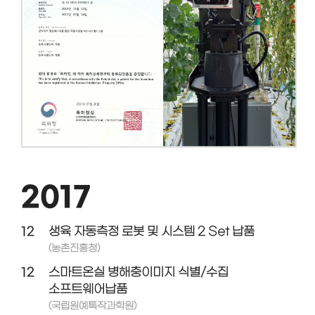
2017
12
생육 자동측정 로봇 및 시스템 2 Set 납품
(농촌진흥청)
12
스마트온실 병해충이미지 식별/수집
소프트웨어납품
(국립원예특작과학원)