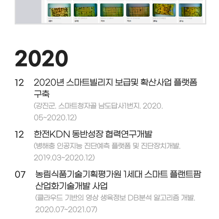
2020
12
2020년 스마트빌리지 보급및 확산사업 플랫폼
구축
(강진군. 스마트청자골 남도답사1번지. 2020.
05~2020.12)
12
한전KDN 동반성장 협력연구개발
(병해충 인공지능 진단예측 플랫폼 및 진단장치개발.
2019.03~2020.12)
07
농림식품기술기획평가원 1세대 스마트 플랜트팜
산업화기술개발 사업
(클라우드 기반의 영상 생육정보 DB분석 알고리즘 개발.
2020.07~2021.07)