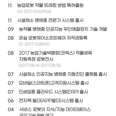
11
농업로봇 작물 트레킹 방법 특허출원
(10-2017-0160924)
11
시설채소 병해충 전문가 시스템 출시
09
농작물 병해충 인공지능 무인예찰장치 기술 개발
08
온실 로봇제어소프트웨어 저작권등록
(C-2017-028931)
08
2017 농업기술박람회(코엑스) 작물생육
자동측정 로봇전시
(2017.08.14~2017.08.15)
07
시설채소 인공지능 병해충 자동진단 플랫폼 출시
07
모바일(스마트폰)고객지원시스템 출시
07
인쇄업종 클라우드 시스템(ERP) 출시
06
전자책 빌더(APP빌더)시스템 출시
04
서비스 로봇의 지식/지능 데이터베이스
공유기술개발 연구