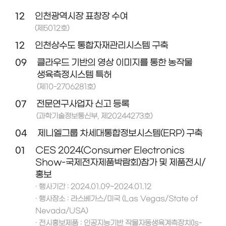
12
인천광역시장 표창장 수여
(제5012호)
12
인천상수도 통합자재관리시스템 구축
09
클라우드 기반의 영상 이미지를 통한 농작물
생육측정시스템 특허
(제10-2706281호)
07
전문연구사업자 신고 등록
(과학기술정보통신부, 제20244273호)
04
제니엘그룹 차세대통합정보시스템(ERP) 구축
01
CES 2024(Consumer Electronics
Show-국제전자제품박람회)참가 및 제품전시/
홍보
· 행사기간 : 2024.01.09~2024.01.12
· 행사장소 : 라스베가스/미국 (Las Vegas/State of
Nevada/USA)
· 전시홍보제품 : 인공지능기반 작물자동생육계측장치(Is-