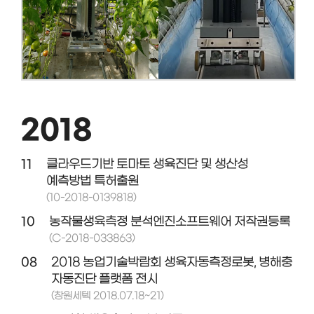
2018
11
클라우드기반 토마토 생육진단 및 생산성
예측방법 특허출원
(10-2018-0139818)
10
농작물생육측정 분석엔진소프트웨어 저작권등록
(C-2018-033863)
08
2018 농업기술박람회 생육자동측정로봇, 병해충
자동진단 플랫폼 전시
(창원세텍 2018.07.18~21)