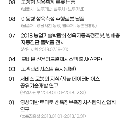
08
고정형 생육측정 로봇 납품
(납품처 : 노루기반, 발주처 : 노루기반)
08
이동형 생육측정 주행로봇 납품
(납품처 : 경남사천 농장, 발주처 : 농촌진흥청)
07
2018 농업기술박람회 생육자동측정로봇, 병해충
자동진단 플랫폼 전시
(창원 세텍 2018.07.18~21)
04
모바일 신용카드결재시스템 출시(APP)
03
고객관리시스템 출시(렌탈)
01
서비스 로봇의 지식/지능 데이터베이스
공유기술개발 연구
(산업자원부 2018.01.01~2018.12.31)
01
영상기반 토마토 생육정보측정시스템의 산업화
연구
(농촌진흥청 2018.01.01~2018.12.31)