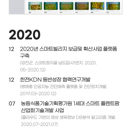
2020
12
2020년 스마트빌리지 보급및 확산사업 플랫폼
구축
(강진군. 스마트청자골 남도답사1번지. 2020.
05~2020.12)
12
한전KDN 동반성장 협력연구개발
(병해충 인공지능 진단예측 플랫폼 및 진단장치개발.
2019.03~2020.12)
07
농림식품기술기획평가원 1세대 스마트 플랜트팜
산업화기술개발 사업
(클라우드 기반의 영상 생육정보 DB분석 알고리즘 개발.
2020.07~2021.07)