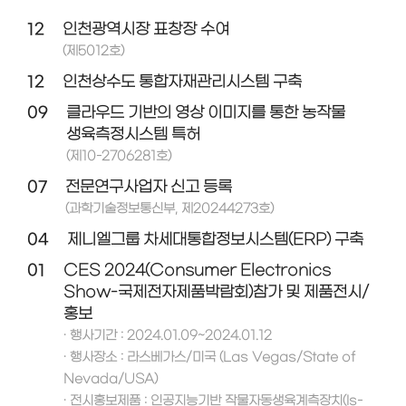
12
인천광역시장 표창장 수여
(제5012호)
12
인천상수도 통합자재관리시스템 구축
09
클라우드 기반의 영상 이미지를 통한 농작물
생육측정시스템 특허
(제10-2706281호)
07
전문연구사업자 신고 등록
(과학기술정보통신부, 제20244273호)
04
제니엘그룹 차세대통합정보시스템(ERP) 구축
01
CES 2024(Consumer Electronics
Show-국제전자제품박람회)참가 및 제품전시/
홍보
· 행사기간 : 2024.01.09~2024.01.12
· 행사장소 : 라스베가스/미국 (Las Vegas/State of
Nevada/USA)
· 전시홍보제품 : 인공지능기반 작물자동생육계측장치(Is-