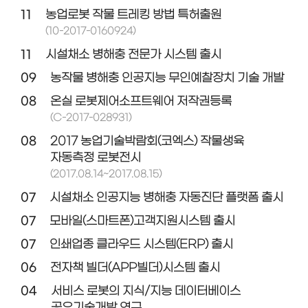
11
농업로봇 작물 트레킹 방법 특허출원
(10-2017-0160924)
11
시설채소 병해충 전문가 시스템 출시
09
농작물 병해충 인공지능 무인예찰장치 기술 개발
08
온실 로봇제어소프트웨어 저작권등록
(C-2017-028931)
08
2017 농업기술박람회(코엑스) 작물생육
자동측정 로봇전시
(2017.08.14~2017.08.15)
07
시설채소 인공지능 병해충 자동진단 플랫폼 출시
07
모바일(스마트폰)고객지원시스템 출시
07
인쇄업종 클라우드 시스템(ERP) 출시
06
전자책 빌더(APP빌더)시스템 출시
04
서비스 로봇의 지식/지능 데이터베이스
공유기술개발 연구