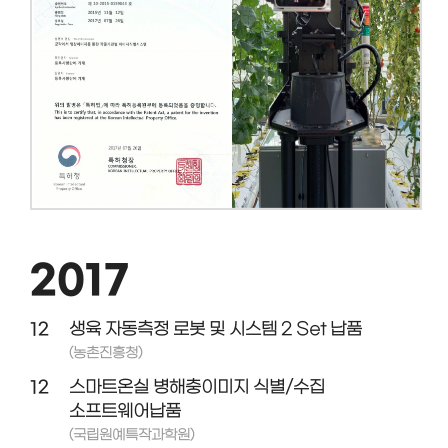
2017
12
생육 자동측정 로봇 및 시스템 2 Set 납품
(농촌진흥청)
12
스마트온실 병해충이미지 식별/수집
소프트웨어납품
(국립원예특작과학원)