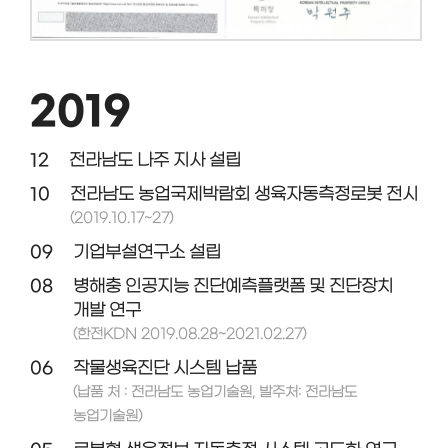
2019
12
전라남도 나주 지사 설립
10
전라남도 농업국제박람회 생육자동측정로봇 전시
(2019.10.17~27)
09
기업부설연구소 설립
08
병해충 인공지능 진단예측플랫폼 및 진단장치
개발 연구
(한전KDN 2019.08.28~2021.02.27)
06
작물생육진단 시스템 납품
(납품 처 : 전라남도 농업기술원, 발주처: 전라남도
농업기술원)