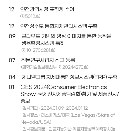
12
인천광역시장 표창장 수여
(제5012호)
12
인천상수도 통합자재관리시스템 구축
09
클라우드 기반의 영상 이미지를 통한 농작물
생육측정시스템 특허
(제10-2706281호)
07
전문연구사업자 신고 등록
(과학기술정보통신부, 제20244273호)
04
제니엘그룹 차세대통합정보시스템(ERP) 구축
01
CES 2024(Consumer Electronics
Show-국제전자제품박람회)참가 및 제품전시/
홍보
· 행사기간 : 2024.01.09~2024.01.12
· 행사장소 : 라스베가스/미국 (Las Vegas/State of
Nevada/USA)
· 전시홍보제품 : 인공지능기반 작물자동생육계측장치(Is-