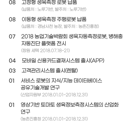
08
고정형 생육측정 로봇 납품
(납품처 : 노루기반, 발주처 : 노루기반)
08
이동형 생육측정 주행로봇 납품
(납품처 : 경남사천 농장, 발주처 : 농촌진흥청)
07
2018 농업기술박람회 생육자동측정로봇, 병해충
자동진단 플랫폼 전시
(창원 세텍 2018.07.18~21)
04
모바일 신용카드결재시스템 출시(APP)
03
고객관리시스템 출시(렌탈)
01
서비스 로봇의 지식/지능 데이터베이스
공유기술개발 연구
(산업자원부 2018.01.01~2018.12.31)
01
영상기반 토마토 생육정보측정시스템의 산업화
연구
(농촌진흥청 2018.01.01~2018.12.31)