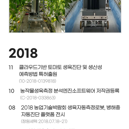
2018
11
클라우드기반 토마토 생육진단 및 생산성
예측방법 특허출원
(10-2018-0139818)
10
농작물생육측정 분석엔진소프트웨어 저작권등록
(C-2018-033863)
08
2018 농업기술박람회 생육자동측정로봇, 병해충
자동진단 플랫폼 전시
(창원세텍 2018.07.18~21)