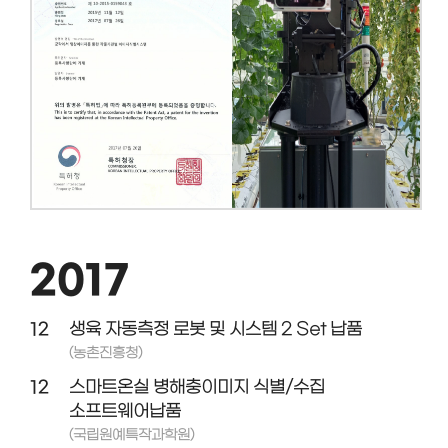
2017
12
생육 자동측정 로봇 및 시스템 2 Set 납품
(농촌진흥청)
12
스마트온실 병해충이미지 식별/수집
소프트웨어납품
(국립원예특작과학원)