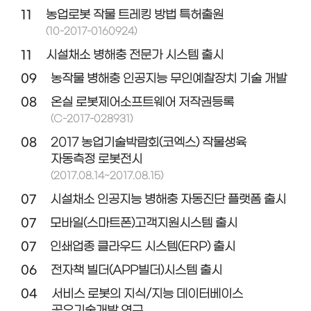
11
농업로봇 작물 트레킹 방법 특허출원
(10-2017-0160924)
11
시설채소 병해충 전문가 시스템 출시
09
농작물 병해충 인공지능 무인예찰장치 기술 개발
08
온실 로봇제어소프트웨어 저작권등록
(C-2017-028931)
08
2017 농업기술박람회(코엑스) 작물생육
자동측정 로봇전시
(2017.08.14~2017.08.15)
07
시설채소 인공지능 병해충 자동진단 플랫폼 출시
07
모바일(스마트폰)고객지원시스템 출시
07
인쇄업종 클라우드 시스템(ERP) 출시
06
전자책 빌더(APP빌더)시스템 출시
04
서비스 로봇의 지식/지능 데이터베이스
공유기술개발 연구