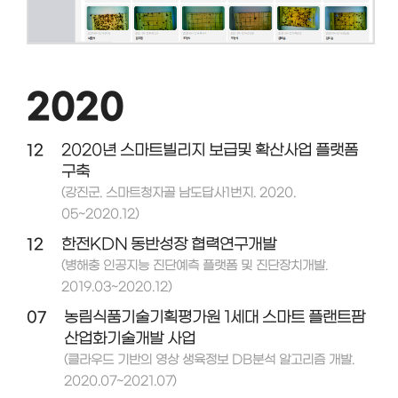
2020
12
2020년 스마트빌리지 보급및 확산사업 플랫폼
구축
(강진군. 스마트청자골 남도답사1번지. 2020.
05~2020.12)
12
한전KDN 동반성장 협력연구개발
(병해충 인공지능 진단예측 플랫폼 및 진단장치개발.
2019.03~2020.12)
07
농림식품기술기획평가원 1세대 스마트 플랜트팜
산업화기술개발 사업
(클라우드 기반의 영상 생육정보 DB분석 알고리즘 개발.
2020.07~2021.07)