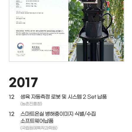
2017
12
생육 자동측정 로봇 및 시스템 2 Set 납품
(농촌진흥청)
12
스마트온실 병해충이미지 식별/수집
소프트웨어납품
(국립원예특작과학원)