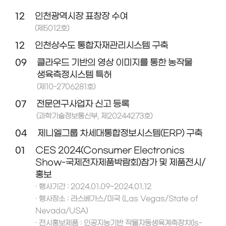
12
인천광역시장 표창장 수여
(제5012호)
12
인천상수도 통합자재관리시스템 구축
09
클라우드 기반의 영상 이미지를 통한 농작물
생육측정시스템 특허
(제10-2706281호)
07
전문연구사업자 신고 등록
(과학기술정보통신부, 제20244273호)
04
제니엘그룹 차세대통합정보시스템(ERP) 구축
01
CES 2024(Consumer Electronics
Show-국제전자제품박람회)참가 및 제품전시/
홍보
· 행사기간 : 2024.01.09~2024.01.12
· 행사장소 : 라스베가스/미국 (Las Vegas/State of
Nevada/USA)
· 전시홍보제품 : 인공지능기반 작물자동생육계측장치(Is-