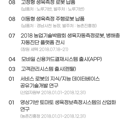
08
고정형 생육측정 로봇 납품
(납품처 : 노루기반, 발주처 : 노루기반)
08
이동형 생육측정 주행로봇 납품
(납품처 : 경남사천 농장, 발주처 : 농촌진흥청)
07
2018 농업기술박람회 생육자동측정로봇, 병해충
자동진단 플랫폼 전시
(창원 세텍 2018.07.18~21)
04
모바일 신용카드결재시스템 출시(APP)
03
고객관리시스템 출시(렌탈)
01
서비스 로봇의 지식/지능 데이터베이스
공유기술개발 연구
(산업자원부 2018.01.01~2018.12.31)
01
영상기반 토마토 생육정보측정시스템의 산업화
연구
(농촌진흥청 2018.01.01~2018.12.31)