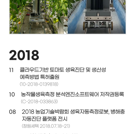
2018
11
클라우드기반 토마토 생육진단 및 생산성
예측방법 특허출원
(10-2018-0139818)
10
농작물생육측정 분석엔진소프트웨어 저작권등록
(C-2018-033863)
08
2018 농업기술박람회 생육자동측정로봇, 병해충
자동진단 플랫폼 전시
(창원세텍 2018.07.18~21)