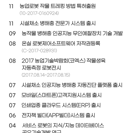
11
농업로봇 작물 트레킹 방법 특허출원
(10-2017-0160924)
11
시설채소 병해충 전문가 시스템 출시
09
농작물 병해충 인공지능 무인예찰장치 기술 개발
08
온실 로봇제어소프트웨어 저작권등록
(C-2017-028931)
08
2017 농업기술박람회(코엑스) 작물생육
자동측정 로봇전시
(2017.08.14~2017.08.15)
07
시설채소 인공지능 병해충 자동진단 플랫폼 출시
07
모바일(스마트폰)고객지원시스템 출시
07
인쇄업종 클라우드 시스템(ERP) 출시
06
전자책 빌더(APP빌더)시스템 출시
04
서비스 로봇의 지식/지능 데이터베이스
공유기술개발 연구