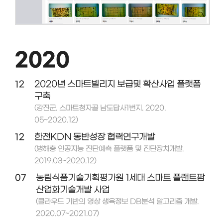
2020
12
2020년 스마트빌리지 보급및 확산사업 플랫폼
구축
(강진군. 스마트청자골 남도답사1번지. 2020.
05~2020.12)
12
한전KDN 동반성장 협력연구개발
(병해충 인공지능 진단예측 플랫폼 및 진단장치개발.
2019.03~2020.12)
07
농림식품기술기획평가원 1세대 스마트 플랜트팜
산업화기술개발 사업
(클라우드 기반의 영상 생육정보 DB분석 알고리즘 개발.
2020.07~2021.07)