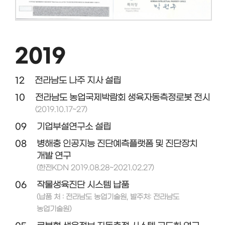
2019
12
전라남도 나주 지사 설립
10
전라남도 농업국제박람회 생육자동측정로봇 전시
(2019.10.17~27)
09
기업부설연구소 설립
08
병해충 인공지능 진단예측플랫폼 및 진단장치
개발 연구
(한전KDN 2019.08.28~2021.02.27)
06
작물생육진단 시스템 납품
(납품 처 : 전라남도 농업기술원, 발주처: 전라남도
농업기술원)