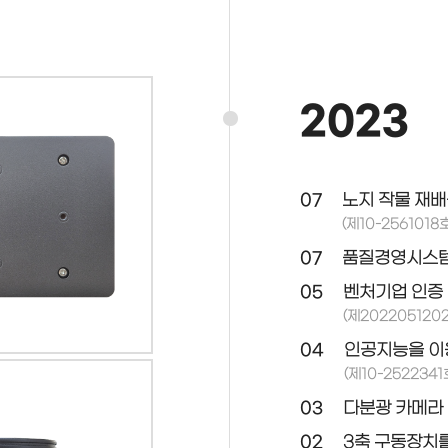
2023
07
노지 작물 재배
(제10-2561018호
07
품질경영시스템(I
05
벤처기업 인증
(제20220512
04
인공지능을 이용
(제10-2522341
03
다분광 카메라 
02
3축 구동장치를