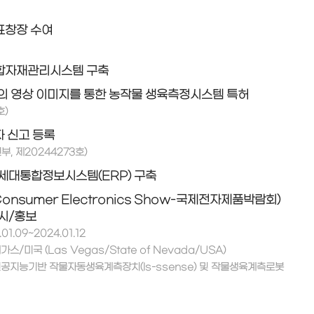
표창장 수여
합자재관리시스템 구축
의 영상 이미지를 통한 농작물 생육측정시스템 특허
호)
 신고 등록
, 제20244273호)
세대통합정보시스템(ERP) 구축
Consumer Electronics Show-국제전자제품박람회)
시/홍보
01.09~2024.01.12
가스/미국 (Las Vegas/State of Nevada/USA)
 인공지능기반 작물자동생육계측장치(Is-ssense) 및 작물생육계측로봇