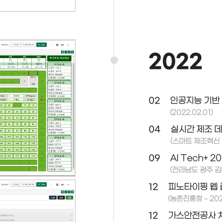
2022
02
인공지능 기반 
(2022.02.01)
04
실시간 제조 데
(스마트 제조혁신 기
09
AI Tech+ 
(전라남도 광주 김
12
피노타이핑 웹 
(농촌진흥청 – 2022
12
가스안전공사 차