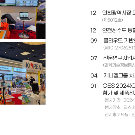
12
인천광역시장 
(제5012호)
12
인천상수도 통
09
클라우드 기반
(제10-2706281
07
전문연구사업자
(과학기술정보통신부
04
제니엘그룹 차
01
CES 2024(
참가 및 제품전
· 행사기간 : 2024.
· 행사장소 : 라스베
· 전시홍보제품 :