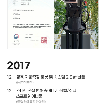
2017
12
생육 자동측정 로봇 및 시스템 2 Set 납품
(농촌진흥청)
12
스마트온실 병해충이미지 식별/수집
소프트웨어납품
(국립원예특작과학원)