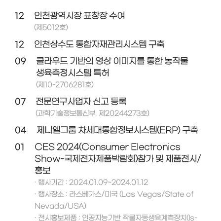
12
인천광역시장 표창장 수여
(제5012호)
12
인천상수도 통합자재관리시스템 구축
09
클라우드 기반의 영상 이미지를 통한 농작물
생육측정시스템 특허
(제10-2706281호)
07
전문연구사업자 신고 등록
(과학기술정보통신부, 제20244273호)
04
제니엘그룹 차세대통합정보시스템(ERP) 구축
01
CES 2024(Consumer Electronics
Show-국제전자제품박람회)참가 및 제품전시/
홍보
· 행사기간 : 2024.01.09~2024.01.12
· 행사장소 : 라스베가스/미국 (Las Vegas/State of
Nevada/USA)
· 전시홍보제품 : 인공지능기반 작물자동생육계측장치(Is-