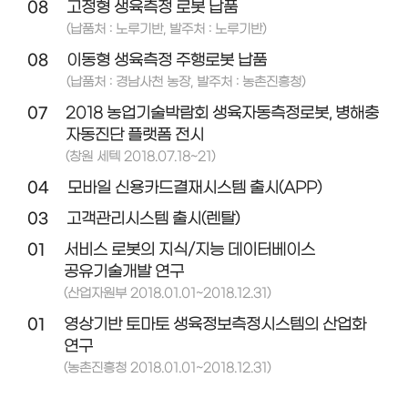
08
고정형 생육측정 로봇 납품
(납품처 : 노루기반, 발주처 : 노루기반)
08
이동형 생육측정 주행로봇 납품
(납품처 : 경남사천 농장, 발주처 : 농촌진흥청)
07
2018 농업기술박람회 생육자동측정로봇, 병해충
자동진단 플랫폼 전시
(창원 세텍 2018.07.18~21)
04
모바일 신용카드결재시스템 출시(APP)
03
고객관리시스템 출시(렌탈)
01
서비스 로봇의 지식/지능 데이터베이스
공유기술개발 연구
(산업자원부 2018.01.01~2018.12.31)
01
영상기반 토마토 생육정보측정시스템의 산업화
연구
(농촌진흥청 2018.01.01~2018.12.31)