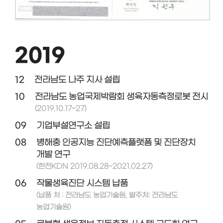
2019
12
전라남도 나주 지사 설립
10
전라남도 농업국제박람회 생육자동측정로봇 전시
(2019.10.17~27)
09
기업부설연구소 설립
08
병해충 인공지능 진단예측플랫폼 및 진단장치
개발 연구
(한전KDN 2019.08.28~2021.02.27)
06
작물생육진단 시스템 납품
(납품 처 : 전라남도 농업기술원, 발주처: 전라남도
농업기술원)