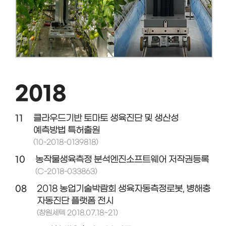
2018
11
클라우드기반 토마토 생육진단 및 생산성
예측방법 특허출원
(10-2018-0139818)
10
농작물생육측정 분석엔진소프트웨어 저작권등록
(C-2018-033863)
08
2018 농업기술박람회 생육자동측정로봇, 병해충
자동진단 플랫폼 전시
(창원세텍 2018.07.18~21)