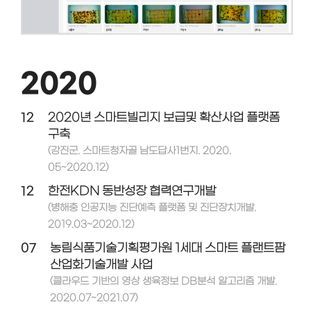
2020
12
2020년 스마트빌리지 보급및 확산사업 플랫폼
구축
(강진군. 스마트청자골 남도답사1번지. 2020.
05~2020.12)
12
한전KDN 동반성장 협력연구개발
(병해충 인공지능 진단예측 플랫폼 및 진단장치개발.
2019.03~2020.12)
07
농림식품기술기획평가원 1세대 스마트 플랜트팜
산업화기술개발 사업
(클라우드 기반의 영상 생육정보 DB분석 알고리즘 개발.
2020.07~2021.07)