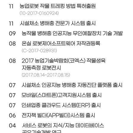
11
농업로봇 작물 트레킹 방법 특허출원
(10-2017-0160924)
11
시설채소 병해충 전문가 시스템 출시
09
농작물 병해충 인공지능 무인예찰장치 기술 개발
08
온실 로봇제어소프트웨어 저작권등록
(C-2017-028931)
08
2017 농업기술박람회(코엑스) 작물생육
자동측정 로봇전시
(2017.08.14~2017.08.15)
07
시설채소 인공지능 병해충 자동진단 플랫폼 출시
07
모바일(스마트폰)고객지원시스템 출시
07
인쇄업종 클라우드 시스템(ERP) 출시
06
전자책 빌더(APP빌더)시스템 출시
04
서비스 로봇의 지식/지능 데이터베이스
공유기술개발 연구