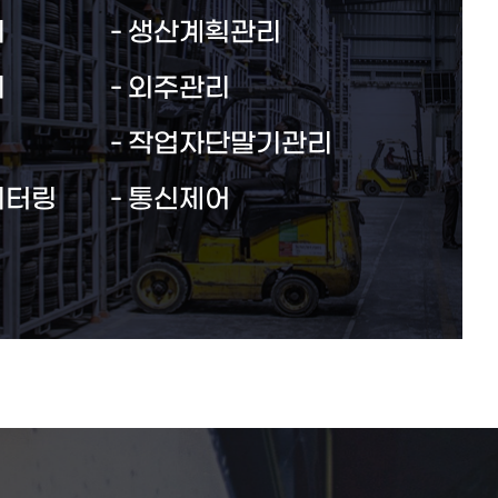
리
생산계획관리
리
외주관리
작업자단말기관리
니터링
통신제어