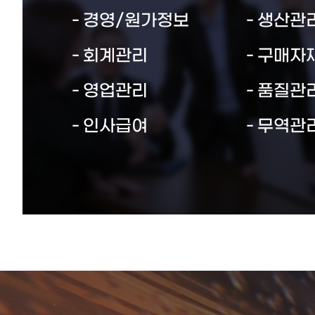
경영/원가정보
생산관
회계관리
구매자
영업관리
품질관
인사급여
무역관