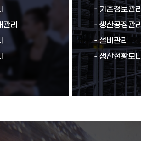
리
기준정보관
재관리
생산공정관
리
설비관리
리
생산현황모