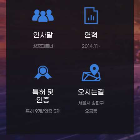
인사말
연혁
성공파트너
2014.11~
특허 및
오시는길
인증
서울시 송파구
특허 9개/인증 5개
오금동