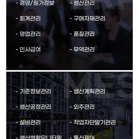
경영/원가정보
생산관리
회계관리
구매자재관리
영업관리
품질관리
인사급여
무역관리
기준정보관리
생산계획관리
생산공정관리
외주관리
설비관리
작업자단말기관리
생산현황모니터링
통신제어