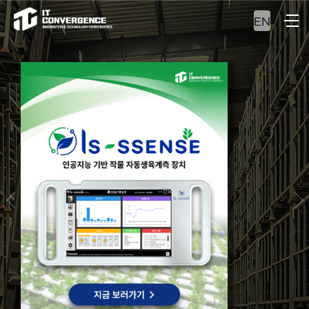
EN
SM
RP&MES
농업
최적의 자원관리 및
합 생산관리 솔루션을
만나보십시오.
VIEW MORE