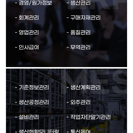
경영/원가정보
생산관리
회계관리
구매자재관리
영업관리
품질관리
인사급여
무역관리
기준정보관리
생산계획관리
생산공정관리
외주관리
설비관리
작업자단말기관리
생산현황모니터링
통신제어