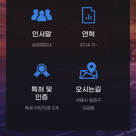
인사말
연혁
성공파트너
2014.11~
특허 및
오시는길
인증
서울시 송파구
특허 9개/인증 5개
오금동