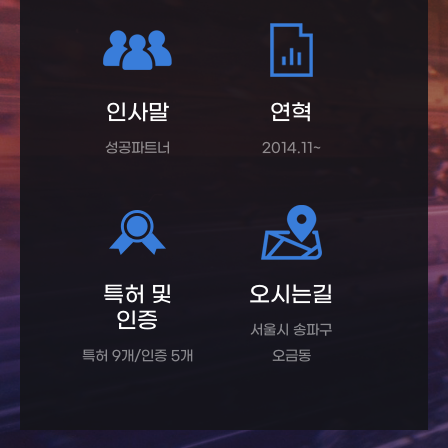
인사말
연혁
성공파트너
2014.11~
특허 및
오시는길
인증
서울시 송파구
특허 9개/인증 5개
오금동