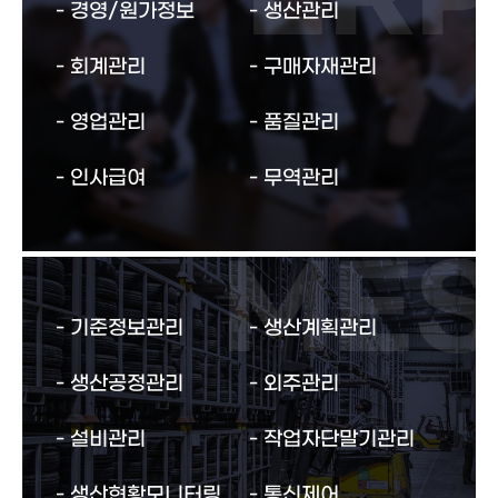
경영/원가정보
생산관리
회계관리
구매자재관리
영업관리
품질관리
인사급여
무역관리
기준정보관리
생산계획관리
생산공정관리
외주관리
설비관리
작업자단말기관리
생산현황모니터링
통신제어