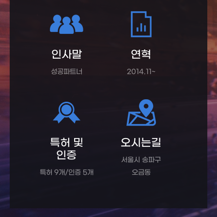
인사말
연혁
성공파트너
2014.11~
특허 및
오시는길
인증
서울시 송파구
특허 9개/인증 5개
오금동