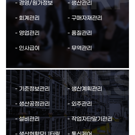
경영/원가정보
생산관리
회계관리
구매자재관리
영업관리
품질관리
인사급여
무역관리
기준정보관리
생산계획관리
생산공정관리
외주관리
설비관리
작업자단말기관리
생산현황모니터링
통신제어