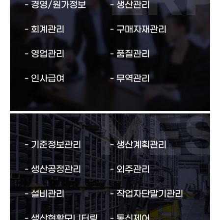
경영/원가정보
생산관리
회계관리
구매자재관리
영업관리
품질관리
인사급여
무역관리
기준정보관리
생산계획관리
생산공정관리
외주관리
설비관리
작업자단말기관리
생산현황모니터링
통신제어