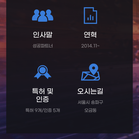
인사말
연혁
성공파트너
2014.11~
특허 및
오시는길
인증
서울시 송파구
특허 9개/인증 5개
오금동