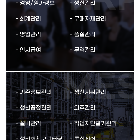
경영/원가정보
생산관리
회계관리
구매자재관리
영업관리
품질관리
인사급여
무역관리
기준정보관리
생산계획관리
생산공정관리
외주관리
설비관리
작업자단말기관리
생산현황모니터링
통신제어