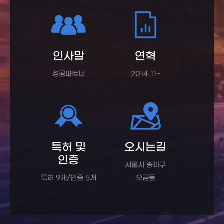
인사말
연혁
성공파트너
2014.11~
특허 및
오시는길
인증
서울시 송파구
특허 9개/인증 5개
오금동